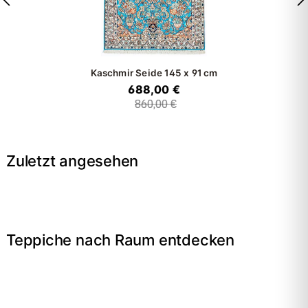
Kaschmir Seide
145 x 91 cm
688,00 €
860,00 €
Zuletzt angesehen
Teppiche nach Raum entdecken
→
Wohnzimmer
→
Schlafzimmer
→
Esszimmer
→
Flur