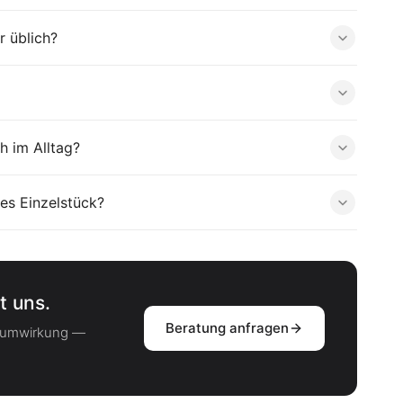
r üblich?
h im Alltag?
es Einzelstück?
t uns.
Beratung anfragen
Raumwirkung —