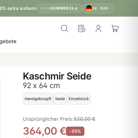
0% extra sichern
SUMMER26
DE · EUR
CODE
gebote
Kaschmir Seide
92 x 64 cm
Handgeknüpft
Seide
Einzelstück
Ursprünglicher Preis:
520,00 €
364,00 €
-30%