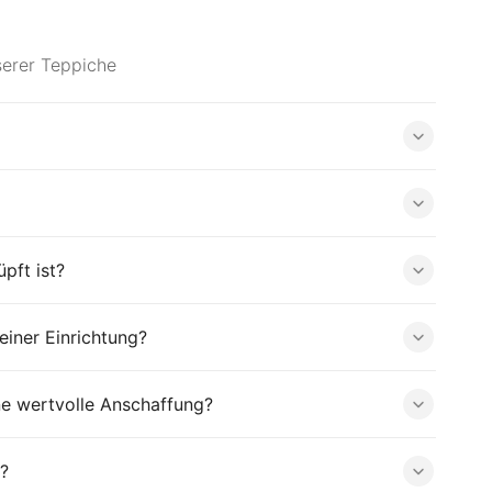
serer Teppiche
pft ist?
iner Einrichtung?
ne wertvolle Anschaffung?
?