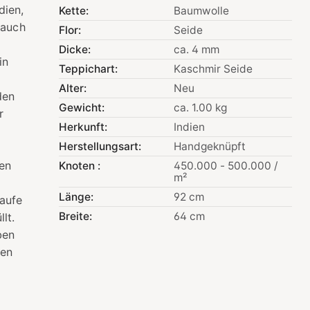
dien,
Kette:
Baumwolle
 auch
Flor:
Seide
Dicke:
ca. 4 mm
in
Teppichart:
Kaschmir Seide
Alter:
Neu
den
Gewicht:
ca. 1.00 kg
r
Herkunft:
Indien
Herstellungsart:
Handgeknüpft
gen
Knoten :
450.000 - 500.000 /
m²
Länge:
92 cm
aufe
Breite:
64 cm
lt.
ben
nen