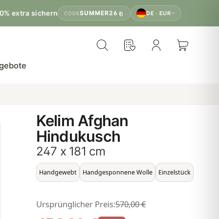
0% extra sichern
SUMMER26
DE · EUR
CODE
gebote
Kelim Afghan
Hindukusch
247 x 181 cm
Handgewebt
Handgesponnene Wolle
Einzelstück
Ursprünglicher Preis:
570,00 €