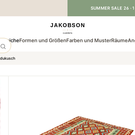
SUMMER SALE 26 · 1
teppiche
Formen und Größen
Farben und Muster
Räume
An
ndukusch