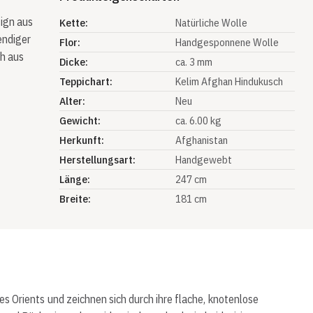
sign aus
Kette:
Natürliche Wolle
endiger
Flor:
Handgesponnene Wolle
ch aus
Dicke:
ca. 3 mm
Teppichart:
Kelim Afghan Hindukusch
Alter:
Neu
Gewicht:
ca. 6.00 kg
Herkunft:
Afghanistan
Herstellungsart:
Handgewebt
Länge:
247 cm
Breite:
181 cm
 Orients und zeichnen sich durch ihre flache, knotenlose