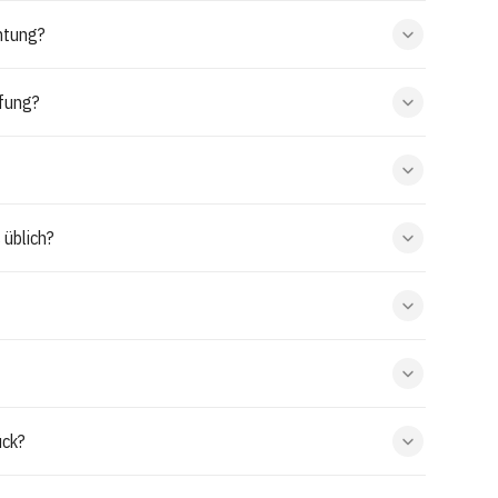
htung?
ffung?
 üblich?
ück?