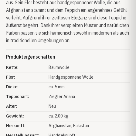
aus. Sein Flor besteht aus handgesponnener Wolle, die aus
Afghanistan stammt und dem Teppich ein angenehmes Gefühl
verleiht. Aufgrund ihrer zeitlosen Eleganz sind diese Teppiche
äußerst begehrt. Dank ihrer verspielten Muster und natürlichen
Farben passen sie sich harmonisch sowohl in modernen als auch
in traditionellen Umgebungen an.
Produkteigenschaften
Kette:
Baumwolle
Flor:
Handgesponnene Wolle
Dicke:
ca. 5 mm
Teppichart:
Ziegler Ariana
Alter:
Neu
Gewicht:
ca. 2.00 kg
Herkunft:
Afghanistan
, Pakistan
Herstellungsart:
Handgeknüpft