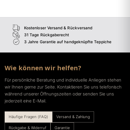
→
Esszimmer
→
Flur
Kostenloser Versand & Rückversand
31 Tage Rückgaberecht
3 Jahre Garantie auf handgeknüpfte Teppiche
Wie können wir helfen?
Für persönliche Beratung und individuelle Anliegen stehen
wir Ihnen gerne zur Seite. Kontaktieren Sie uns telefonisch
während unserer Öffnungszeiten oder senden Sie uns
jederzeit eine E-Mail.
Häufige Fragen (FAQ)
Versand & Zahlung
Rückgabe & Widerruf
Garantie