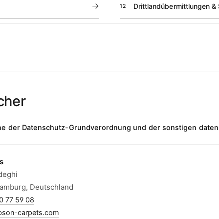
→
Drittlandübermittlungen &
12
cher
ne der Datenschutz-Grundverordnung und der sonstigen datensc
s
deghi
Hamburg, Deutschland
0 77 59 08
bson-carpets.com