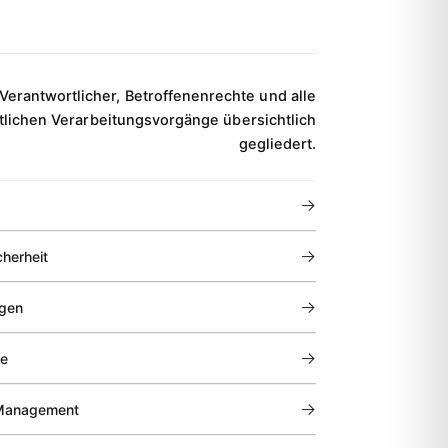
Verantwortlicher, Betroffenenrechte und alle
lichen Verarbeitungsvorgänge übersichtlich
gegliedert.
→
→
cherheit
→
ngen
→
te
→
-Management