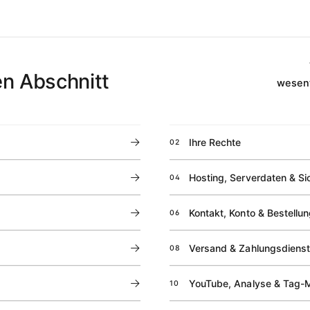
n Abschnitt
wesent
→
Ihre Rechte
02
→
Hosting, Serverdaten & Si
04
→
Kontakt, Konto & Bestellu
06
→
Versand & Zahlungsdiens
08
→
YouTube, Analyse & Tag
10