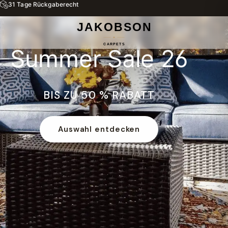
31 Tage Rückgaberecht
Summer Sale 26
BIS ZU 50 % RABATT
Auswahl entdecken