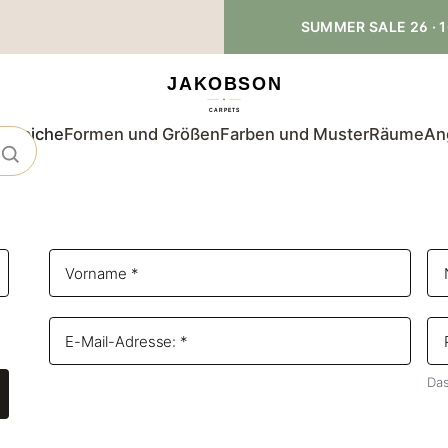
SUMMER SALE 26 · 1
teppiche
Formen und Größen
Farben und Muster
Räume
An
Das