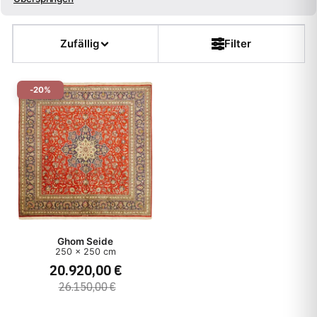
Größe
Zufällig
Filter
Farbe
-20%
Form
Kette
Flor
Dicke
Ghom Seide
250 x 250 cm
Muster
20.920,00 €
26.150,00 €
Teppichart