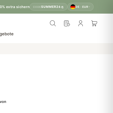
0% extra sichern
SUMMER26
DE · EUR
CODE
gebote
 von