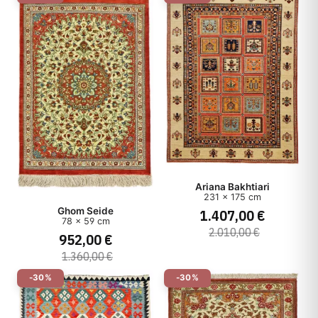
Ariana Bakhtiari
231 x 175 cm
Ghom Seide
1.407,00 €
78 x 59 cm
2.010,00 €
952,00 €
1.360,00 €
-30%
-30%