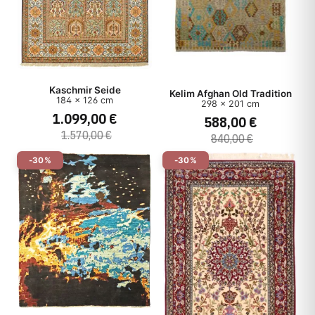
Kaschmir Seide
Kelim Afghan Old Tradition
184 x 126 cm
298 x 201 cm
1.099,00 €
588,00 €
1.570,00 €
840,00 €
-30%
-30%