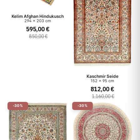
Kelim Afghan Hindukusch
294 x 203 cm
595,00 €
850,00 €
Kaschmir Seide
152 x 95 cm
812,00 €
1.160,00 €
-30%
-30%