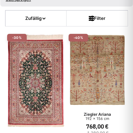
Größe
Zufällig
Filter
Farbe
-30%
-40%
Form
Kette
Flor
Dicke
Muster
Ziegler Ariana
192 x 156 cm
768,00 €
Teppichart