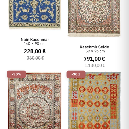
Nain Kaschmar
140 x 90 cm
Kaschmir Seide
228,00 €
159 x 96 cm
791,00 €
380,00 €
1.130,00 €
-30%
-30%