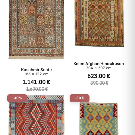
Kelim Afghan Hindukusch
304 x 207 cm
Kaschmir Seide
186 x 122 cm
623,00 €
1.141,00 €
890,00 €
1.630,00 €
-30%
-30%