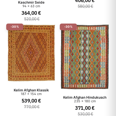
406,00 €
Kaschmir Seide
580,00 €
94 x 63 cm
364,00 €
520,00 €
-30%
-30%
Kelim Afghan Klassik
187 x 154 cm
Kelim Afghan Hindukusch
539,00 €
235 x 180 cm
770,00 €
371,00 €
530,00 €