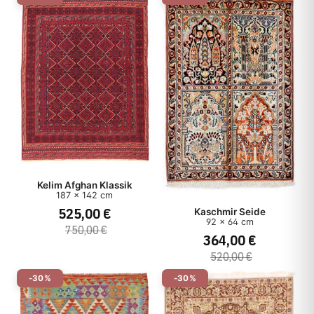
Kelim Afghan Klassik
187 x 142 cm
525,00 €
Kaschmir Seide
92 x 64 cm
750,00 €
364,00 €
520,00 €
-30%
-30%