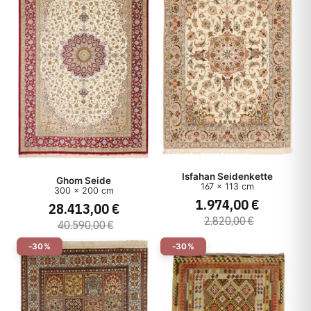
Isfahan Seidenkette
Ghom Seide
167 x 113 cm
300 x 200 cm
1.974,00 €
28.413,00 €
2.820,00 €
40.590,00 €
-30%
-30%