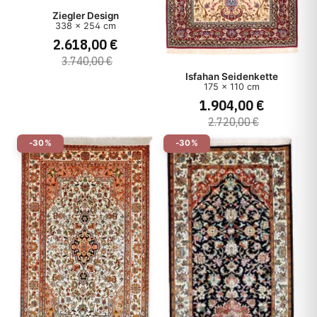
Ziegler Design
338 x 254 cm
2.618,00 €
3.740,00 €
Isfahan Seidenkette
175 x 110 cm
1.904,00 €
2.720,00 €
-30%
-30%