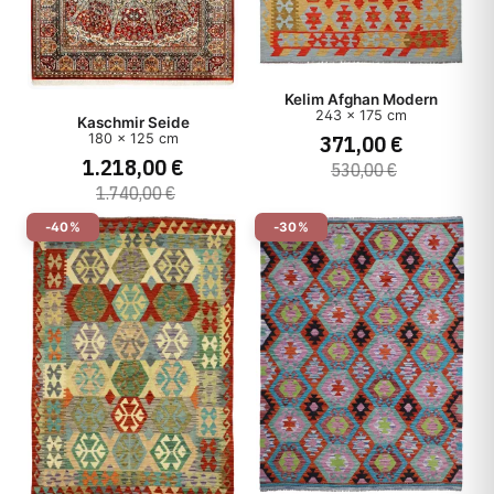
Kelim Afghan Modern
243 x 175 cm
Kaschmir Seide
371,00 €
180 x 125 cm
1.218,00 €
530,00 €
1.740,00 €
-40%
-30%