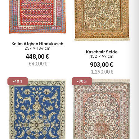
Kelim Afghan Hindukusch
257 x 184 cm
Kaschmir Seide
448,00 €
152 x 99 cm
903,00 €
640,00 €
1.290,00 €
-40%
-30%