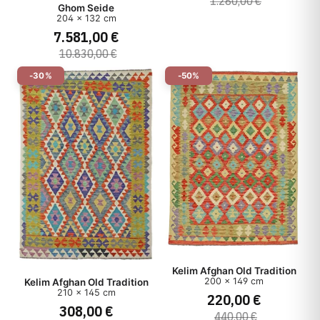
1.280,00 €
Ghom Seide
204 x 132 cm
Herkunft
7.581,00 €
10.830,00 €
Herstellungsart
-30%
-50%
Stil
Preis
Kelim Afghan Old Tradition
200 x 149 cm
Kelim Afghan Old Tradition
210 x 145 cm
220,00 €
308,00 €
440,00 €