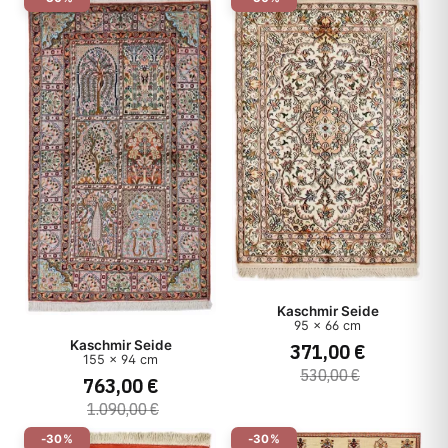
Kaschmir Seide
95 x 66 cm
Kaschmir Seide
371,00 €
155 x 94 cm
530,00 €
763,00 €
1.090,00 €
-30%
-30%