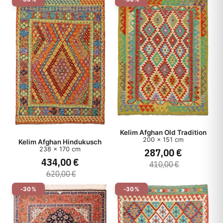
Kelim Afghan Old Tradition
200 x 151 cm
Kelim Afghan Hindukusch
238 x 170 cm
287,00 €
434,00 €
410,00 €
620,00 €
-30%
-30%