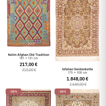
Kelim Afghan Old Tradition
181 x 131 cm
217,00 €
Isfahan Seidenkette
310,00 €
175 x 108 cm
1.848,00 €
2.640,00 €
-30%
-30%