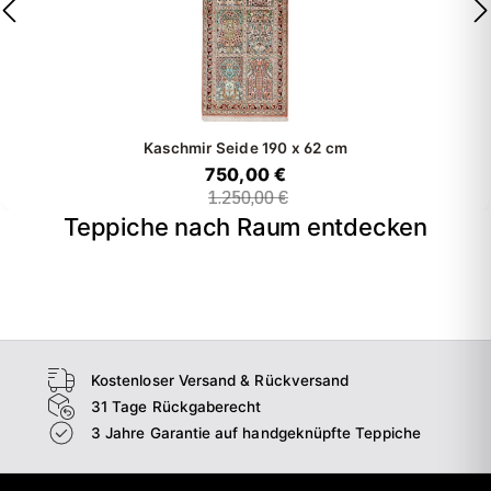
Kaschmir Seide
190 x 62 cm
750,00 €
1.250,00 €
Teppiche nach Raum entdecken
→
Wohnzimmer
→
Schlafzimmer
→
Esszimmer
→
Flur
Kostenloser Versand & Rückversand
31 Tage Rückgaberecht
3 Jahre Garantie auf handgeknüpfte Teppiche