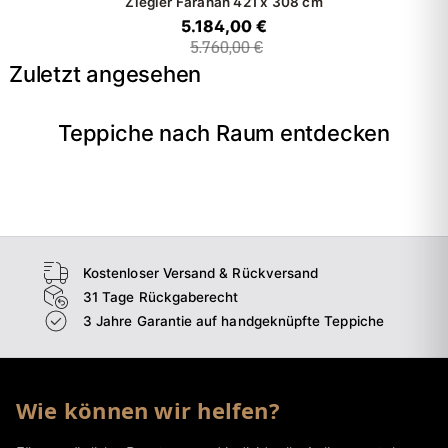
Ziegler Farahan
421 x 308 cm
5.184,00 €
5.760,00 €
Zuletzt angesehen
Teppiche nach Raum entdecken
→
Wohnzimmer
→
Schlafzimmer
→
Esszimmer
→
Flur
Kostenloser Versand & Rückversand
31 Tage Rückgaberecht
3 Jahre Garantie auf handgeknüpfte Teppiche
Wie können wir helfen?