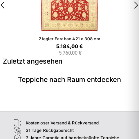
Ziegler Farahan
421 x 308 cm
5.184,00 €
5.760,00 €
Zuletzt angesehen
Teppiche nach Raum entdecken
→
Wohnzimmer
→
Schlafzimmer
→
Esszimmer
→
Flur
Kostenloser Versand & Rückversand
31 Tage Rückgaberecht
3 Jahre Garantie auf handgeknüpfte Teppiche