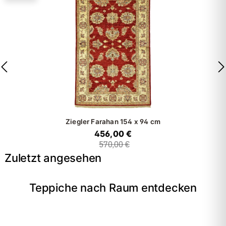
Ziegler Farahan
154 x 94 cm
456,00 €
570,00 €
Zuletzt angesehen
Teppiche nach Raum entdecken
→
Wohnzimmer
→
Schlafzimmer
→
Esszimmer
→
Flur