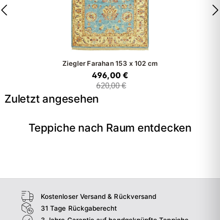
Ziegler Farahan
153 x 102 cm
496,00 €
620,00 €
Zuletzt angesehen
Teppiche nach Raum entdecken
→
Wohnzimmer
→
Schlafzimmer
→
Esszimmer
→
Flur
Kostenloser Versand & Rückversand
31 Tage Rückgaberecht
3 Jahre Garantie auf handgeknüpfte Teppiche