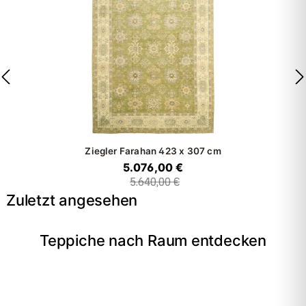
Ziegler Farahan
423 x 307 cm
5.076,00 €
5.640,00 €
Zuletzt angesehen
Teppiche nach Raum entdecken
→
Wohnzimmer
→
Schlafzimmer
→
Esszimmer
→
Flur