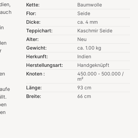
dien,
Kette:
Baumwolle
 auch
Flor:
Seide
Dicke:
ca. 4 mm
in
Teppichart:
Kaschmir Seide
Alter:
Neu
den
Gewicht:
ca. 1.00 kg
r
Herkunft:
Indien
Herstellungsart:
Handgeknüpft
gen
Knoten :
450.000 - 500.000 /
m²
Länge:
93 cm
aufe
Breite:
66 cm
lt.
ben
nen