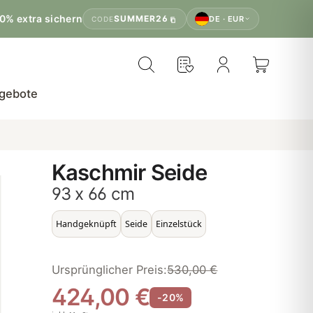
0% extra sichern
SUMMER26
DE · EUR
CODE
gebote
Kaschmir Seide
93 x 66 cm
Handgeknüpft
Seide
Einzelstück
Ursprünglicher Preis:
530,00 €
424,00 €
-20%