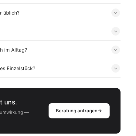
r üblich?
h im Alltag?
es Einzelstück?
t uns.
Beratung anfragen
Raumwirkung —