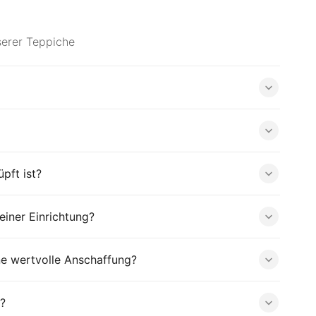
serer Teppiche
pft ist?
iner Einrichtung?
ne wertvolle Anschaffung?
?