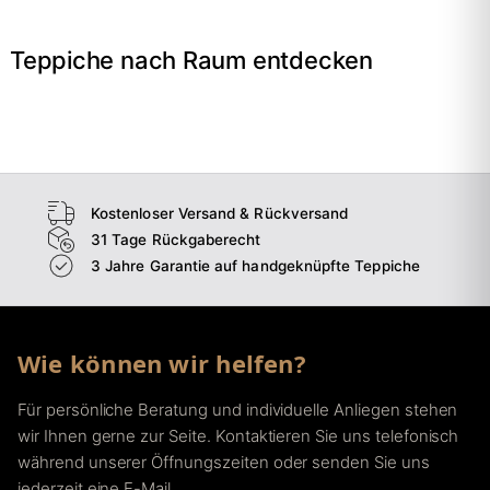
Teppiche nach Raum entdecken
→
Wohnzimmer
→
Schlafzimmer
→
Esszimmer
→
Flur
Kostenloser Versand & Rückversand
31 Tage Rückgaberecht
3 Jahre Garantie auf handgeknüpfte Teppiche
Wie können wir helfen?
Für persönliche Beratung und individuelle Anliegen stehen
wir Ihnen gerne zur Seite. Kontaktieren Sie uns telefonisch
während unserer Öffnungszeiten oder senden Sie uns
jederzeit eine E-Mail.