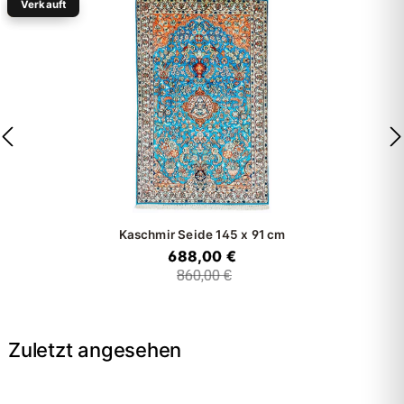
Verkauft
-20%
Kaschmir Seide
145 x 91 cm
688,00 €
860,00 €
Zuletzt angesehen