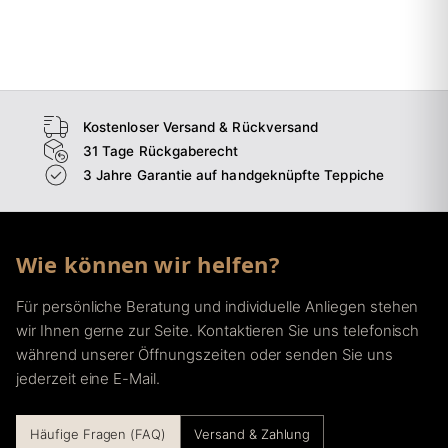
→
Wohnzimmer
→
Schlafzimmer
→
Esszimmer
→
Flur
Kostenloser Versand & Rückversand
31 Tage Rückgaberecht
3 Jahre Garantie auf handgeknüpfte Teppiche
Wie können wir helfen?
Für persönliche Beratung und individuelle Anliegen stehen
wir Ihnen gerne zur Seite. Kontaktieren Sie uns telefonisch
während unserer Öffnungszeiten oder senden Sie uns
jederzeit eine E-Mail.
Häufige Fragen (FAQ)
Versand & Zahlung