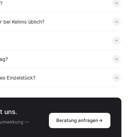
?
 bei Kelims üblich?
tag?
es Einzelstück?
t uns.
Beratung anfragen
Raumwirkung —