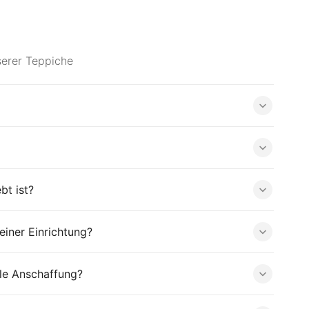
serer Teppiche
bt ist?
iner Einrichtung?
le Anschaffung?