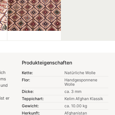
Produkteigenschaften
ich
Kette:
Natürliche Wolle
ims
Flor:
Handgesponnene
Wolle
 und
Dicke:
ca. 3 mm
st er
Teppichart:
Kelim Afghan Klassik
Gewicht:
ca. 10.00 kg
Herkunft:
Afghanistan