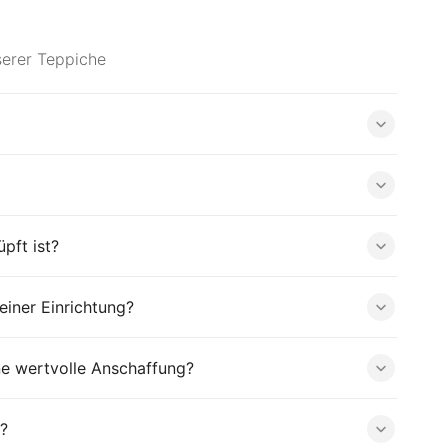
serer Teppiche
pft ist?
iner Einrichtung?
ne wertvolle Anschaffung?
?