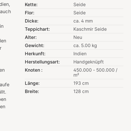
dien,
Kette:
Seide
 auch
Flor:
Seide
Dicke:
ca. 4 mm
in
Teppichart:
Kaschmir Seide
Alter:
Neu
den
Gewicht:
ca. 5.00 kg
r
Herkunft:
Indien
Herstellungsart:
Handgeknüpft
gen
Knoten :
450.000 - 500.000 /
m²
Länge:
193 cm
aufe
Breite:
128 cm
lt.
ben
nen