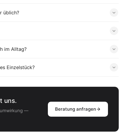
r üblich?
h im Alltag?
es Einzelstück?
t uns.
Beratung anfragen
Raumwirkung —