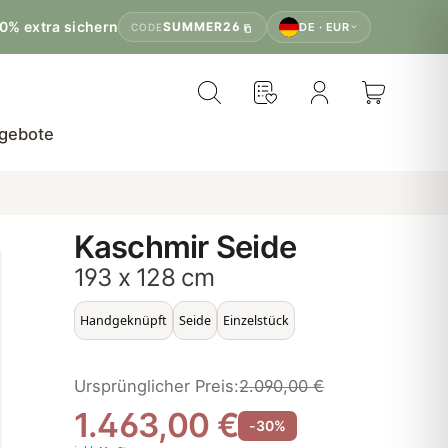
0% extra sichern
SUMMER26
DE · EUR
CODE
gebote
Kaschmir Seide
193 x 128 cm
Handgeknüpft
Seide
Einzelstück
Ursprünglicher Preis:
2.090,00 €
1.463,00 €
-30%