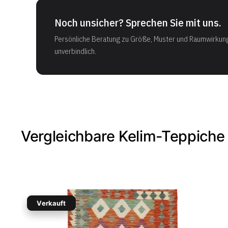
Noch unsicher? Sprechen Sie mit uns.
Persönliche Beratung zu Größe, Muster und Raumwirkun
unverbindlich.
Vergleichbare Kelim-Teppiche
Verkauft
-30%