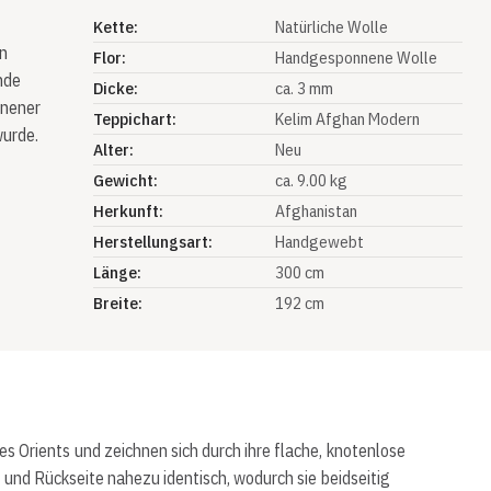
Kette:
Natürliche Wolle
n
Flor:
Handgesponnene Wolle
nde
Dicke:
ca. 3 mm
nnener
Teppichart:
Kelim Afghan Modern
wurde.
Alter:
Neu
Gewicht:
ca. 9.00 kg
Herkunft:
Afghanistan
Herstellungsart:
Handgewebt
Länge:
300 cm
Breite:
192 cm
 Orients und zeichnen sich durch ihre flache, knotenlose
 und Rückseite nahezu identisch, wodurch sie beidseitig