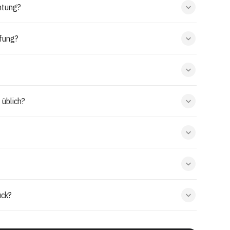
htung?
ffung?
 üblich?
ück?