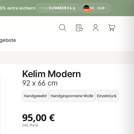
0% extra sichern
SUMMER26
DE · EUR
CODE
gebote
Kelim Modern
92 x 66 cm
Handgewebt
Handgesponnene Wolle
Einzelstück
95,00 €
inkl. MwSt.