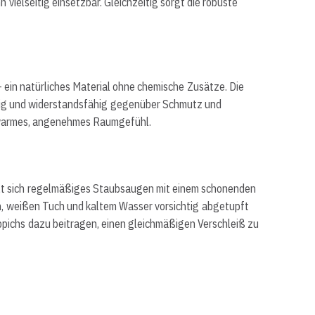
vielseitig einsetzbar. Gleichzeitig sorgt die robuste
ein natürliches Material ohne chemische Zusätze. Die
hig und widerstandsfähig gegenüber Schmutz und
in warmes, angenehmes Raumgefühl.
hlt sich regelmäßiges Staubsaugen mit einem schonenden
en, weißen Tuch und kaltem Wasser vorsichtig abgetupft
pichs dazu beitragen, einen gleichmäßigen Verschleiß zu