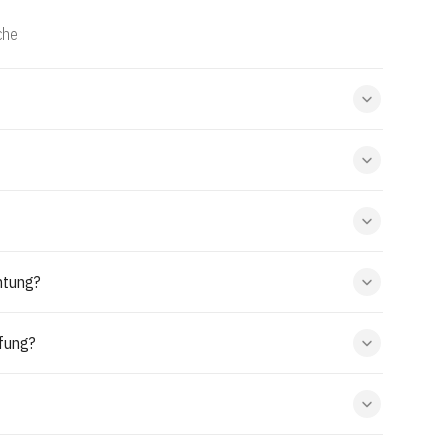
che
htung?
ffung?