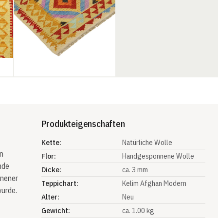
Produkteigenschaften
Kette:
Natürliche Wolle
n
Flor:
Handgesponnene Wolle
nde
Dicke:
ca. 3 mm
nnener
Teppichart:
Kelim Afghan Modern
wurde.
Alter:
Neu
Gewicht:
ca. 1.00 kg