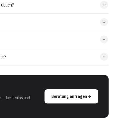
 üblich?
ück?
Beratung anfragen
g — kostenlos und