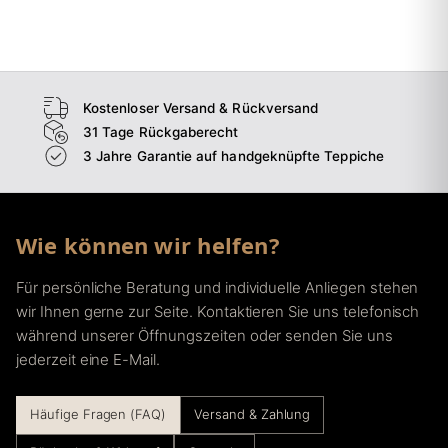
→
Schlafzimmer
→
Esszimmer
→
Flur
Kostenloser Versand & Rückversand
31 Tage Rückgaberecht
3 Jahre Garantie auf handgeknüpfte Teppiche
Wie können wir helfen?
Für persönliche Beratung und individuelle Anliegen stehen
wir Ihnen gerne zur Seite. Kontaktieren Sie uns telefonisch
während unserer Öffnungszeiten oder senden Sie uns
jederzeit eine E-Mail.
Häufige Fragen (FAQ)
Versand & Zahlung