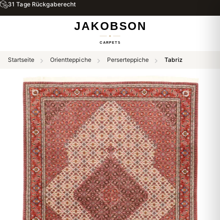
31 Tage Rückgaberecht
Startseite
Orientteppiche
Perserteppiche
Tabriz