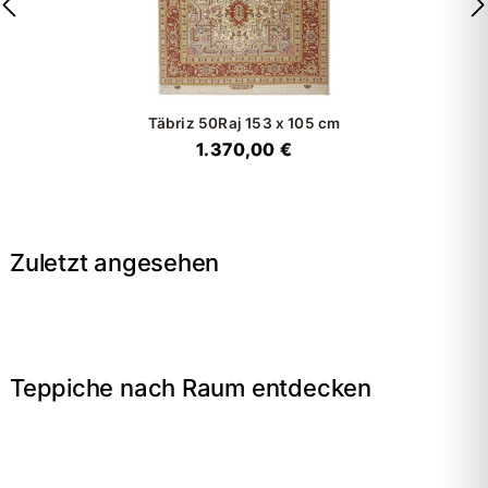
Täbriz 50Raj
153 x 105 cm
1.370,00 €
Zuletzt angesehen
Teppiche nach Raum entdecken
→
Wohnzimmer
→
Schlafzimmer
→
Esszimmer
→
Flur