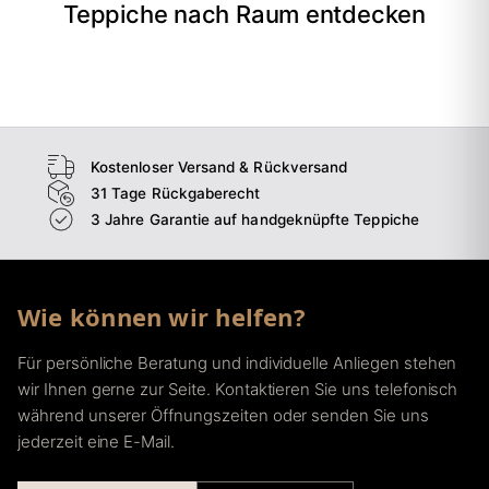
Teppiche nach Raum entdecken
→
Wohnzimmer
→
Schlafzimmer
→
Esszimmer
→
Flur
Kostenloser Versand & Rückversand
31 Tage Rückgaberecht
3 Jahre Garantie auf handgeknüpfte Teppiche
Wie können wir helfen?
Für persönliche Beratung und individuelle Anliegen stehen
wir Ihnen gerne zur Seite. Kontaktieren Sie uns telefonisch
während unserer Öffnungszeiten oder senden Sie uns
jederzeit eine E-Mail.