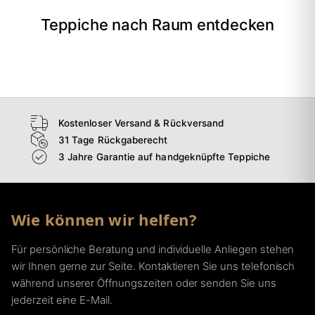
Teppiche nach Raum entdecken
→
Wohnzimmer
→
Schlafzimmer
→
Esszimmer
→
Flur
Kostenloser Versand & Rückversand
31 Tage Rückgaberecht
3 Jahre Garantie auf handgeknüpfte Teppiche
Wie können wir helfen?
Für persönliche Beratung und individuelle Anliegen stehen
wir Ihnen gerne zur Seite. Kontaktieren Sie uns telefonisch
während unserer Öffnungszeiten oder senden Sie uns
jederzeit eine E-Mail.