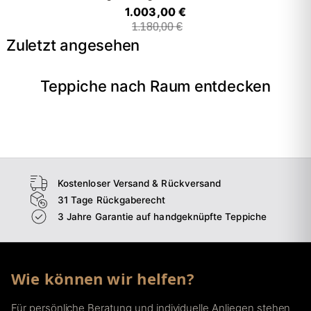
1.003,00 €
1.180,00 €
Zuletzt angesehen
Teppiche nach Raum entdecken
→
Wohnzimmer
→
Schlafzimmer
→
Esszimmer
→
Flur
Kostenloser Versand & Rückversand
31 Tage Rückgaberecht
3 Jahre Garantie auf handgeknüpfte Teppiche
Wie können wir helfen?
Für persönliche Beratung und individuelle Anliegen stehen