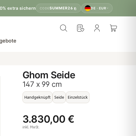
0% extra sichern
SUMMER26
DE · EUR
CODE
gebote
Ghom Seide
147 x 99 cm
Handgeknüpft
Seide
Einzelstück
3.830,00 €
inkl. MwSt.