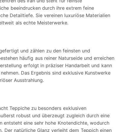
ntren des Iran und steht für feinste
iche beeindrucken durch ihre extrem feine
e Detailtiefe. Sie vereinen luxuriöse Materialien
eltweit als echte Meisterwerke.
efertigt und zählen zu den feinsten und
estehen häufig aus reiner Naturseide und erreichen
rstellung erfolgt in präziser Handarbeit und kann
 nehmen. Das Ergebnis sind exklusive Kunstwerke
riöser Ausstrahlung.
acht Teppiche zu besonders exklusiven
e äußerst robust und überzeugt zugleich durch eine
rn entsteht eine sehr hohe Knotendichte, wodurch
. Der natürliche Glanz verleiht dem Teppich einen