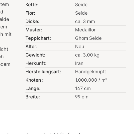
stem
Kette:
Seide
nd
Flor:
Seide
eide
Dicke:
ca. 3 mm
ndem
Muster:
Medaillon
ch mit
Teppichart:
Ghom Seide
Alter:
Neu
icht
Gewicht:
ca. 3.00 kg
ch
Herkunft:
Iran
jedem
Herstellungsart:
Handgeknüpft
Knoten :
1.000.000 / m²
Länge:
147 cm
Breite:
99 cm