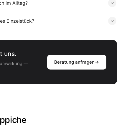
h im Alltag?
es Einzelstück?
t uns.
Beratung anfragen
Raumwirkung —
ppiche