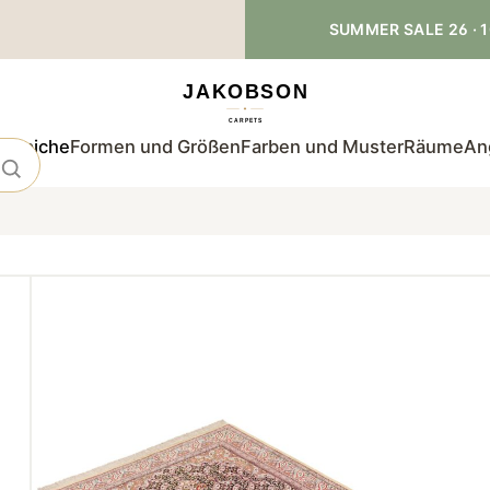
SUMMER SALE 26 · 1
teppiche
Formen und Größen
Farben und Muster
Räume
An