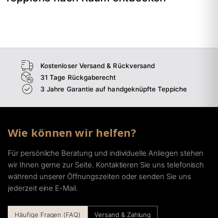
→
Wohnzimmer
→
Schlafzimmer
→
Esszimmer
→
Flur
Kostenloser Versand & Rückversand
31 Tage Rückgaberecht
3 Jahre Garantie auf handgeknüpfte Teppiche
Wie können wir helfen?
Für persönliche Beratung und individuelle Anliegen stehen
wir Ihnen gerne zur Seite. Kontaktieren Sie uns telefonisch
während unserer Öffnungszeiten oder senden Sie uns
jederzeit eine E-Mail.
Häufige Fragen (FAQ)
Versand & Zahlung