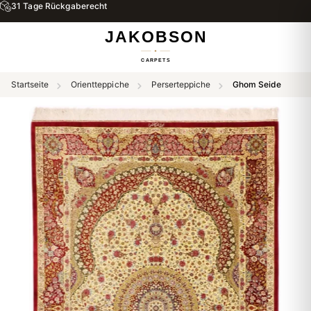
31 Tage Rückgaberecht
Startseite
Orientteppiche
Perserteppiche
Ghom Seide