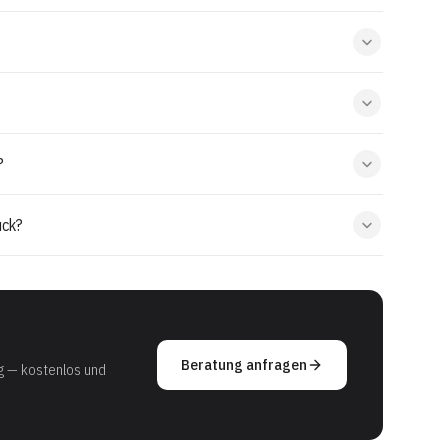
?
ück?
Beratung anfragen
g — kostenlos und