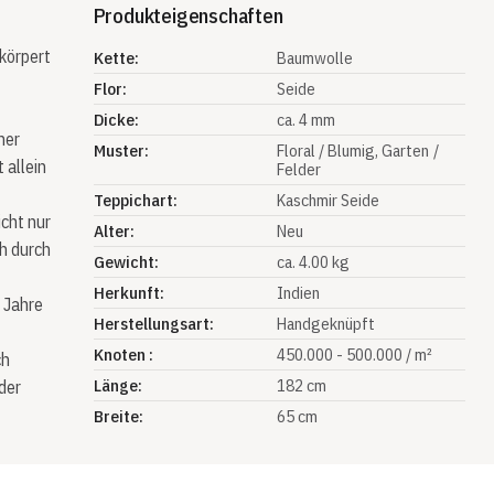
Produkteigenschaften
körpert
Kette:
Baumwolle
Flor:
Seide
Dicke:
ca. 4 mm
ner
Muster:
Floral / Blumig
, Garten /
 allein
Felder
Teppichart:
Kaschmir Seide
cht nur
Alter:
Neu
ch durch
Gewicht:
ca. 4.00 kg
Herkunft:
Indien
 Jahre
Herstellungsart:
Handgeknüpft
Knoten :
450.000 - 500.000 / m²
ch
Länge:
182 cm
eder
Breite:
65 cm