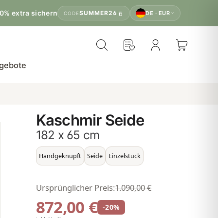
0% extra sichern
SUMMER26
DE · EUR
CODE
gebote
Kaschmir Seide
182 x 65 cm
Handgeknüpft
Seide
Einzelstück
Ursprünglicher Preis:
1.090,00 €
872,00 €
-20%