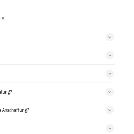
che
htung?
le Anschaffung?