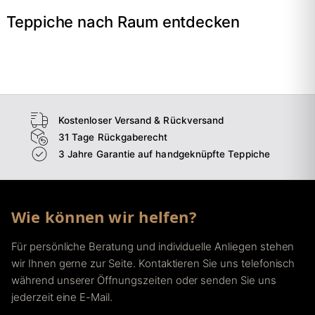
Teppiche nach Raum entdecken
→
Wohnzimmer
→
Schlafzimmer
→
Esszimmer
→
Flur
Kostenloser Versand & Rückversand
31 Tage Rückgaberecht
3 Jahre Garantie auf handgeknüpfte Teppiche
Wie können wir helfen?
Für persönliche Beratung und individuelle Anliegen stehen
wir Ihnen gerne zur Seite. Kontaktieren Sie uns telefonisch
während unserer Öffnungszeiten oder senden Sie uns
jederzeit eine E-Mail.