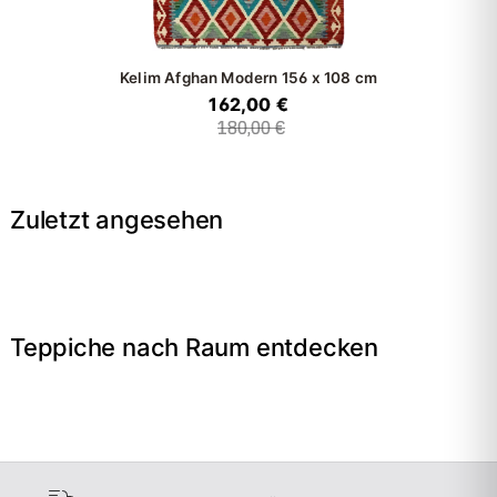
Kelim Afghan Modern
156 x 108 cm
162,00 €
180,00 €
Zuletzt angesehen
Teppiche nach Raum entdecken
→
Wohnzimmer
→
Schlafzimmer
→
Esszimmer
→
Flur