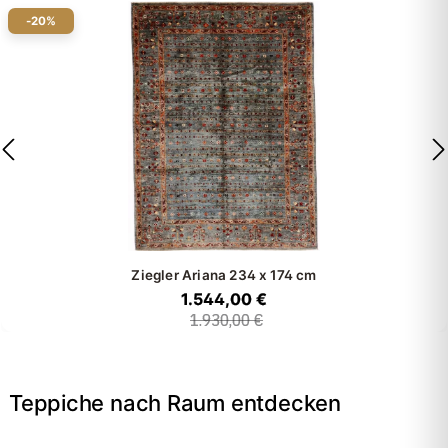
-20%
Ziegler Ariana
234 x 174 cm
1.544,00 €
1.930,00 €
Teppiche nach Raum entdecken
→
Wohnzimmer
→
Schlafzimmer