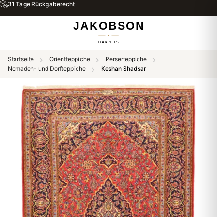
31 Tage Rückgaberecht
Startseite
Orientteppiche
Perserteppiche
Nomaden- und Dorfteppiche
Keshan Shadsar