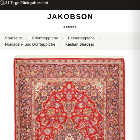
31 Tage Rückgaberecht
Startseite
Orientteppiche
Perserteppiche
Nomaden- und Dorfteppiche
Keshan Shadsar