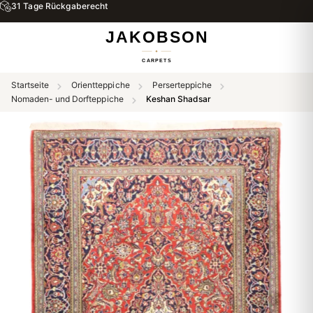
31 Tage Rückgaberecht
Startseite
Orientteppiche
Perserteppiche
Nomaden- und Dorfteppiche
Keshan Shadsar