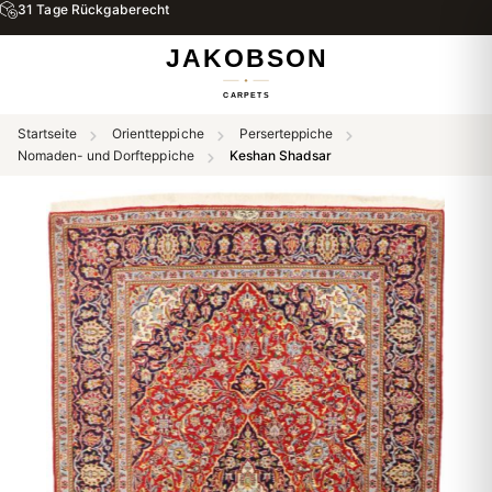
31 Tage Rückgaberecht
Startseite
Orientteppiche
Perserteppiche
Nomaden- und Dorfteppiche
Keshan Shadsar