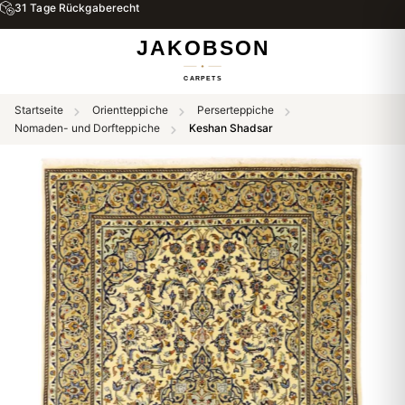
31 Tage Rückgaberecht
Startseite
Orientteppiche
Perserteppiche
Nomaden- und Dorfteppiche
Keshan Shadsar