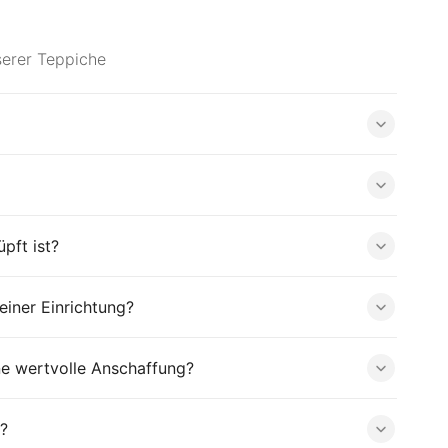
serer Teppiche
pft ist?
iner Einrichtung?
ne wertvolle Anschaffung?
?