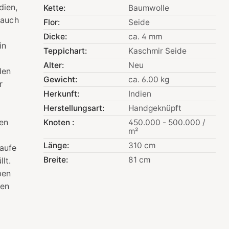
dien,
Kette:
Baumwolle
 auch
Flor:
Seide
Dicke:
ca. 4 mm
in
Teppichart:
Kaschmir Seide
Alter:
Neu
den
Gewicht:
ca. 6.00 kg
r
Herkunft:
Indien
Herstellungsart:
Handgeknüpft
gen
Knoten :
450.000 - 500.000 /
m²
Länge:
310 cm
aufe
Breite:
81 cm
lt.
ben
nen