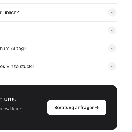
r üblich?
h im Alltag?
es Einzelstück?
t uns.
Beratung anfragen
Raumwirkung —