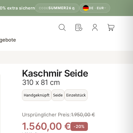
0% extra sichern
SUMMER26
DE · EUR
CODE
gebote
Kaschmir Seide
310 x 81 cm
Handgeknüpft
Seide
Einzelstück
Ursprünglicher Preis:
1.950,00 €
1.560,00 €
-20%