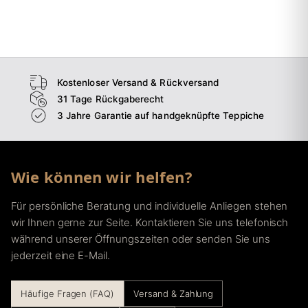
→
Schlafzimmer
→
Esszimmer
→
Flur
Kostenloser Versand & Rückversand
31 Tage Rückgaberecht
3 Jahre Garantie auf handgeknüpfte Teppiche
Wie können wir helfen?
Für persönliche Beratung und individuelle Anliegen stehen
wir Ihnen gerne zur Seite. Kontaktieren Sie uns telefonisch
während unserer Öffnungszeiten oder senden Sie uns
jederzeit eine E-Mail.
Häufige Fragen (FAQ)
Versand & Zahlung