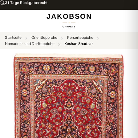
31 Tage Rückgaberecht
Startseite
Orientteppiche
Perserteppiche
Nomaden- und Dorfteppiche
Keshan Shadsar