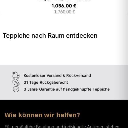
1.056,00 €
1.760,00 €
Teppiche nach Raum entdecken
→
Wohnzimmer
→
Schlafzimmer
→
Esszimmer
→
Flur
Kostenloser Versand & Rückversand
31 Tage Rückgaberecht
3 Jahre Garantie auf handgeknüpfte Teppiche
Wie können wir helfen?
Für persönliche Beratung und individuelle Anliegen stehen