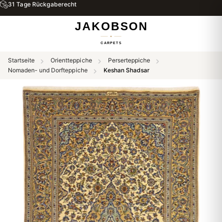
31 Tage Rückgaberecht
Startseite
Orientteppiche
Perserteppiche
Nomaden- und Dorfteppiche
Keshan Shadsar