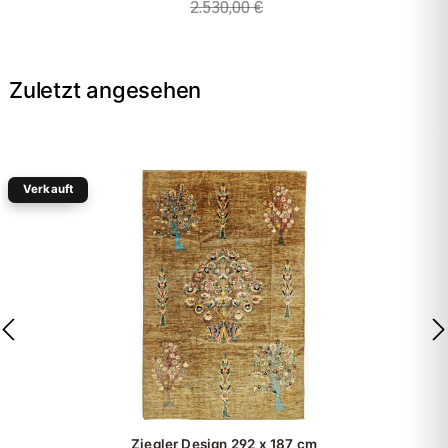
2.530,00 €
Zuletzt angesehen
Verkauft
-40%
Ziegler Design
292 x 187 cm