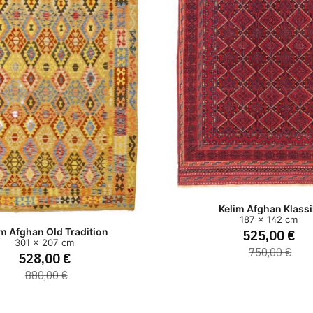
Kelim Afghan Klass
187 x 142 cm
525,00 €
im Afghan Old Tradition
301 x 207 cm
750,00 €
528,00 €
880,00 €