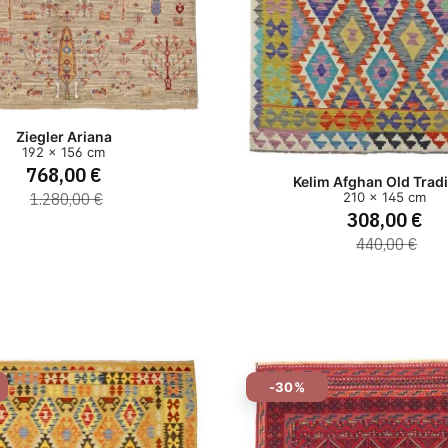
Ziegler Ariana
192 x 156 cm
768,00 €
Kelim Afghan Old Tradi
1.280,00 €
210 x 145 cm
308,00 €
440,00 €
-30%