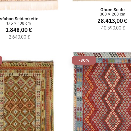
Ghom Seide
300 x 200 cm
Isfahan Seidenkette
28.413,00 €
175 x 108 cm
40.590,00 €
1.848,00 €
2.640,00 €
-30%