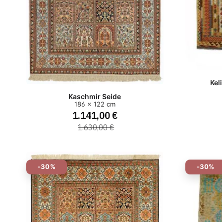
Kel
Kaschmir Seide
186 x 122 cm
1.141,00 €
1.630,00 €
-30%
-30%