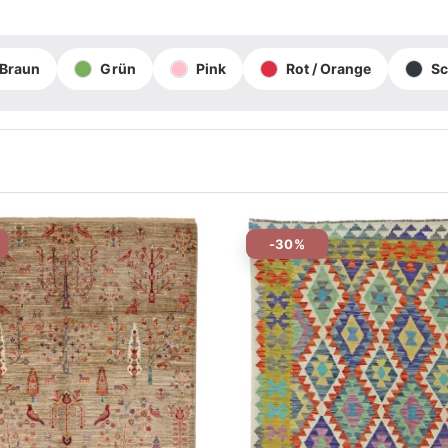
Braun
Grün
Pink
Rot / Orange
S
-30%