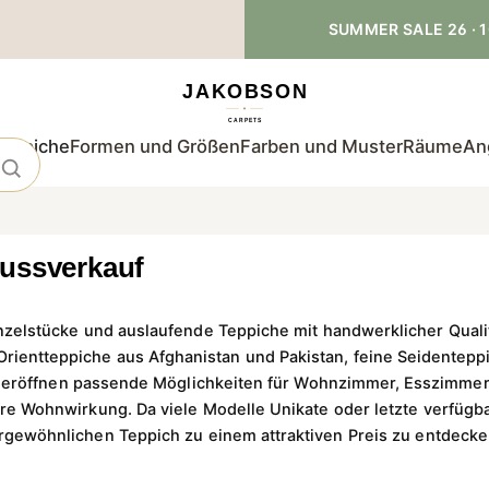
SUMMER SALE 26 · 1
teppiche
Formen und Größen
Farben und Muster
Räume
An
ussverkauf
inzelstücke und auslaufende Teppiche mit handwerklicher Quali
Orientteppiche aus Afghanistan und Pakistan, feine Seidente
 eröffnen passende Möglichkeiten für Wohnzimmer, Esszimmer, 
re Wohnwirkung. Da viele Modelle Unikate oder letzte verfügba
rgewöhnlichen Teppich zu einem attraktiven Preis zu entdecke