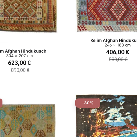
Kelim Afghan Hinduk
246 x 183 cm
406,00 €
im Afghan Hindukusch
304 x 207 cm
580,00 €
623,00 €
890,00 €
-30%