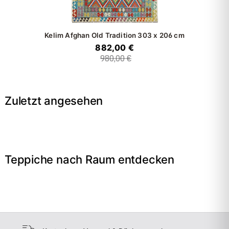
Kelim Afghan Old Tradition
303 x 206 cm
882,00 €
980,00 €
Zuletzt angesehen
Teppiche nach Raum entdecken
→
Wohnzimmer
→
Schlafzimmer
→
Esszimmer
→
Flur