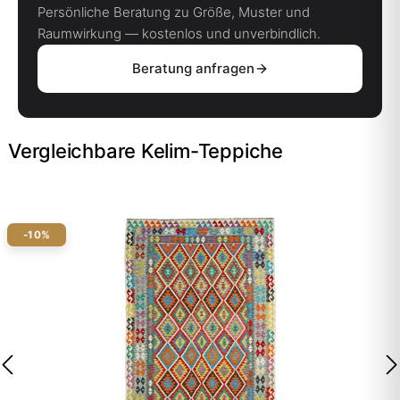
Persönliche Beratung zu Größe, Muster und
Raumwirkung — kostenlos und unverbindlich.
Beratung anfragen
Vergleichbare Kelim-Teppiche
-10%