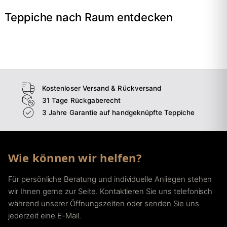
Teppiche nach Raum entdecken
→
Wohnzimmer
→
Schlafzimmer
→
Esszimmer
→
Flur
Kostenloser Versand & Rückversand
31 Tage Rückgaberecht
3 Jahre Garantie auf handgeknüpfte Teppiche
Wie können wir helfen?
Für persönliche Beratung und individuelle Anliegen stehen
wir Ihnen gerne zur Seite. Kontaktieren Sie uns telefonisch
während unserer Öffnungszeiten oder senden Sie uns
jederzeit eine E-Mail.