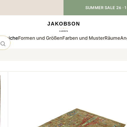
SUMMER SALE 26 · 1
teppiche
Formen und Größen
Farben und Muster
Räume
An