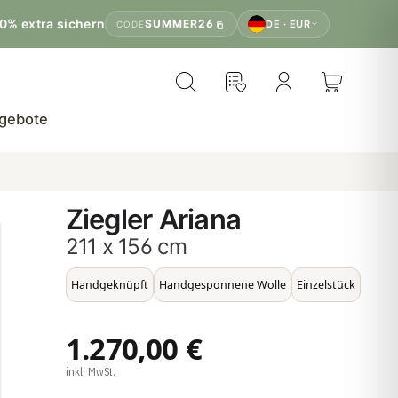
0% extra sichern
SUMMER26
DE · EUR
CODE
gebote
Ziegler Ariana
211 x 156 cm
Handgeknüpft
Handgesponnene Wolle
Einzelstück
1.270,00 €
inkl. MwSt.