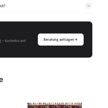
ück?
Beratung anfragen
g — kostenlos und
e