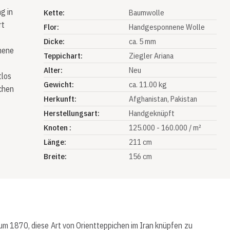
g in
Kette:
Baumwolle
rt
Flor:
Handgesponnene Wolle
Dicke:
ca. 5 mm
nene
Teppichart:
Ziegler Ariana
Alter:
Neu
tlos
Gewicht:
ca. 11.00 kg
ichen
Herkunft:
Afghanistan
, Pakistan
Herstellungsart:
Handgeknüpft
Knoten :
125.000 - 160.000 / m²
Länge:
211 cm
Breite:
156 cm
m 1870, diese Art von Orientteppichen im Iran knüpfen zu