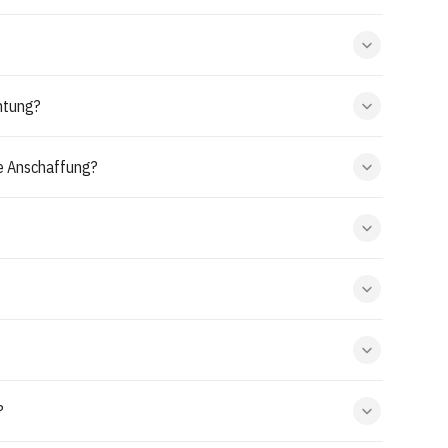
htung?
le Anschaffung?
?