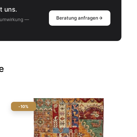
t uns.
Beratung anfragen
Raumwirkung —
e
-10%