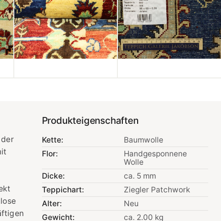
Produkteigenschaften
 der
Kette:
Baumwolle
it
Flor:
Handgesponnene
Wolle
Dicke:
ca. 5 mm
ekt
Teppichart:
Ziegler Patchwork
tlose
Alter:
Neu
äftigen
Gewicht:
ca. 2.00 kg