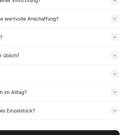
iner Einrichtung?
ne wertvolle Anschaffung?
?
r üblich?
h im Alltag?
es Einzelstück?