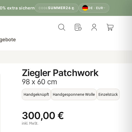
0% extra sichern
SUMMER26
DE · EUR
CODE
gebote
Ziegler Patchwork
98 x 60 cm
Handgeknüpft
Handgesponnene Wolle
Einzelstück
300,00 €
inkl. MwSt.