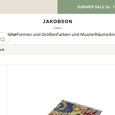
SUMMER SALE 26 · 1
teppiche
Formen und Größen
Farben und Muster
Räume
An
ork